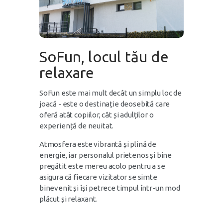
SoFun, locul tău de
relaxare
SoFun este mai mult decât un simplu loc de
joacă - este o destinație deosebită care
oferă atât copiilor, cât și adulților o
experiență de neuitat.
Atmosfera este vibrantă și plină de
energie, iar personalul prietenos și bine
pregătit este mereu acolo pentru a se
asigura că fiecare vizitator se simte
binevenit și își petrece timpul într-un mod
plăcut și relaxant.