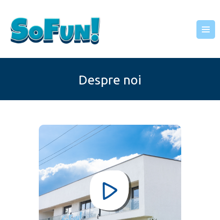
SOFUN
Locul de relaxare al familiei tale!
ACASĂ
Despre noi
DESPRE NOI
SERVICII
PETRECERI
ATELIERE
REZERVĂRI
CONTACT
GALERIE
BLOG