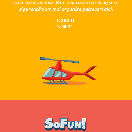
cu orice ai nevoie. Vom mai reveni cu drag și cu
siguranță vom mai organiza petreceri aici!
ui
Oana D.
PĂRINTE