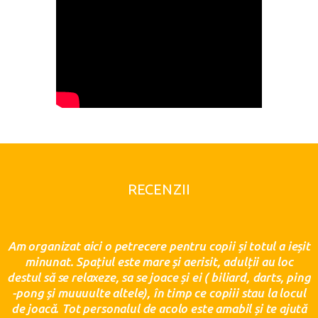
RECENZII
Am organizat aici o petrecere pentru copii și totul a ieșit
ru
minunat. Spațiul este mare și aerisit, adulții au loc
d,
destul să se relaxeze, sa se joace și ei ( biliard, darts, ping
-pong și muuuulte altele), în timp ce copiii stau la locul
de joacă. Tot personalul de acolo este amabil și te ajută