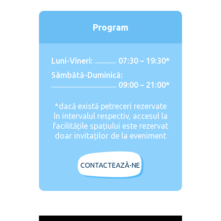
Program
Luni-Vineri:
07:30 – 19:30*
Sâmbătă-Duminică:
09:00 – 21:00*
*dacă există petreceri rezervate
în intervalul respectiv, accesul la
facilitățile spațiului este rezervat
doar invitaților de la eveniment
CONTACTEAZĂ-NE