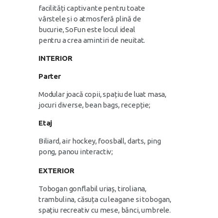
facilități captivante pentru toate
vârstele și o atmosferă plină de
bucurie, SoFun este locul ideal
pentru a crea amintiri de neuitat.
INTERIOR
Parter
Modular joacă copii, spațiu de luat masa,
jocuri diverse, bean bags, recepție;
Etaj
Biliard, air hockey, foosball, darts, ping
pong, panou interactiv;
EXTERIOR
Tobogan gonflabil uriaș, tiroliana,
trambulina, căsuța cu leagane si tobogan,
spațiu recreativ cu mese, bănci, umbrele.