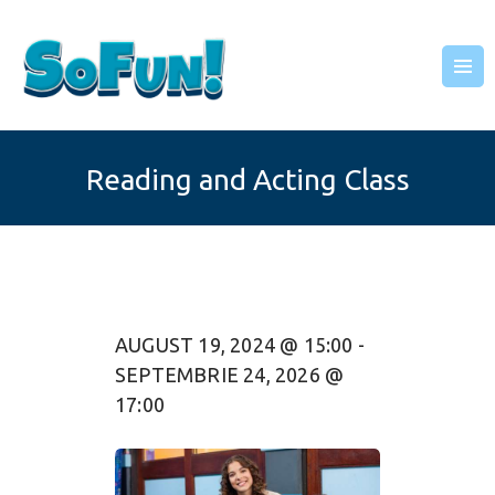
SOFUN
Locul de relaxare al familiei tale!
ACASĂ
Reading and Acting Class
DESPRE NOI
SERVICII
PETRECERI
ATELIERE
REZERVĂRI
AUGUST 19, 2024 @ 15:00
-
CONTACT
SEPTEMBRIE 24, 2026 @
GALERIE
17:00
BLOG