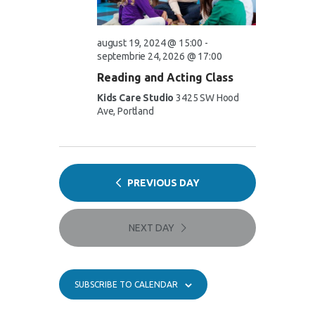
S
e
a
e
w
t
a
s
e
august 19, 2024 @ 15:00
-
.
N
septembrie 24, 2026 @ 17:00
r
a
Reading and Acting Class
c
v
Kids Care Studio
3425 SW Hood
h
i
Ave, Portland
a
g
n
a
d
t
V
PREVIOUS DAY
i
i
o
e
n
NEXT DAY
w
s
N
SUBSCRIBE TO CALENDAR
a