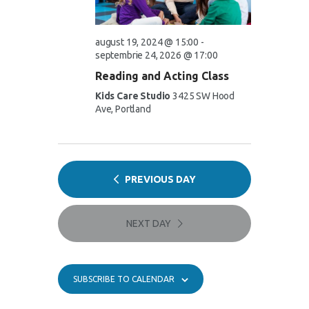
S
e
a
e
w
t
a
s
e
august 19, 2024 @ 15:00
-
.
N
septembrie 24, 2026 @ 17:00
r
a
Reading and Acting Class
c
v
Kids Care Studio
3425 SW Hood
h
i
Ave, Portland
a
g
n
a
d
t
V
PREVIOUS DAY
i
i
o
e
n
NEXT DAY
w
s
N
SUBSCRIBE TO CALENDAR
a