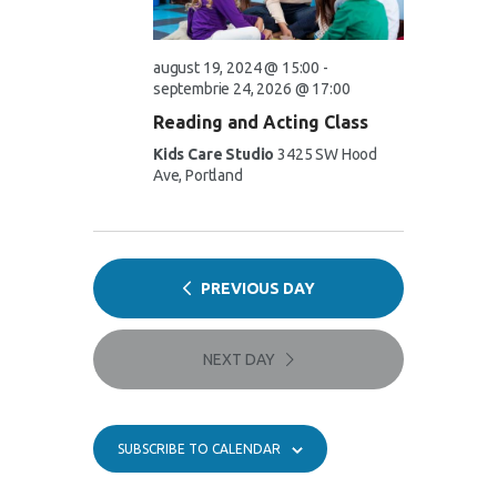
S
e
a
e
w
t
a
s
e
august 19, 2024 @ 15:00
-
.
N
septembrie 24, 2026 @ 17:00
r
a
Reading and Acting Class
c
v
Kids Care Studio
3425 SW Hood
h
i
Ave, Portland
a
g
n
a
d
t
V
PREVIOUS DAY
i
i
o
e
n
NEXT DAY
w
s
N
SUBSCRIBE TO CALENDAR
a