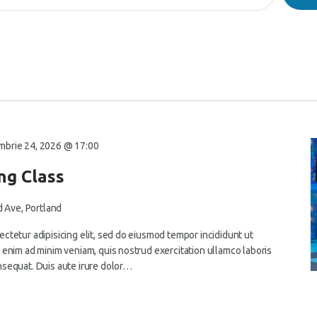
mbrie 24, 2026 @ 17:00
ng Class
 Ave, Portland
ctetur adipisicing elit, sed do eiusmod tempor incididunt ut
 enim ad minim veniam, quis nostrud exercitation ullamco laboris
nsequat. Duis aute irure dolor…