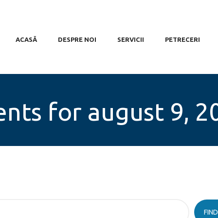
ASĂ
SPRE NOI
SOFUN
ACASĂ
DESPRE NOI
SERVICII
PETRECERI
RVICII
Locul de relaxare al familiei tale!
TRECERI
ELIERE
ZERVĂRI
ents for august 9, 2
ONTACT
LERIE
LOG
FIN