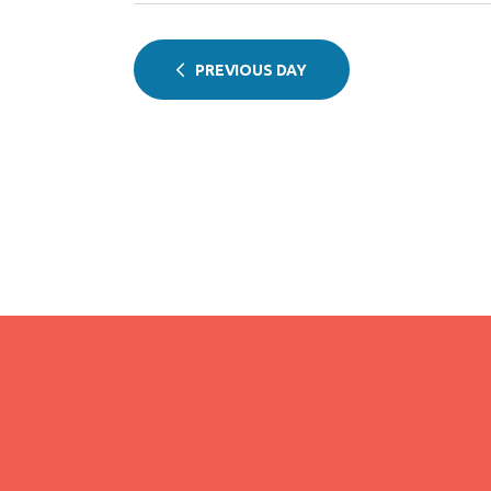
c
h
f
h
PREVIOUS DAY
o
a
r
E
n
v
e
d
n
t
V
s
i
b
y
e
K
e
w
y
w