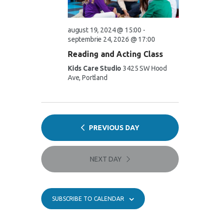
S
e
a
e
w
t
a
s
e
august 19, 2024 @ 15:00
-
.
N
septembrie 24, 2026 @ 17:00
r
a
Reading and Acting Class
c
v
Kids Care Studio
3425 SW Hood
h
i
Ave, Portland
a
g
n
a
d
t
V
PREVIOUS DAY
i
i
o
e
n
NEXT DAY
w
s
N
SUBSCRIBE TO CALENDAR
a