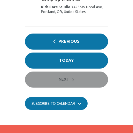
a
Kids Care Studio
3425 SW Hood Ave,
v
Portland, OR, United States
i
g
a
EVENTS
PREVIOUS
t
i
TODAY
o
n
NEXT
EVENTS
SUBSCRIBE TO CALENDAR