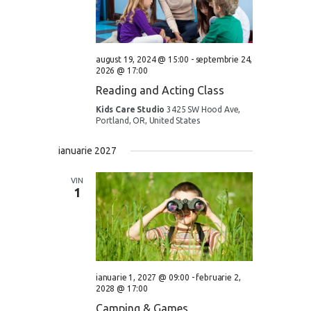
s
i
d
S
e
a
e
w
t
a
s
e
august 19, 2024 @ 15:00
-
septembrie 24,
2026 @ 17:00
.
N
r
Reading and Acting Class
a
c
Kids Care Studio
3425 SW Hood Ave,
v
h
Portland, OR, United States
i
a
g
ianuarie 2027
n
a
d
VIN
t
1
V
i
i
o
e
n
w
s
ianuarie 1, 2027 @ 09:00
-
februarie 2,
2028 @ 17:00
N
Camping & Games